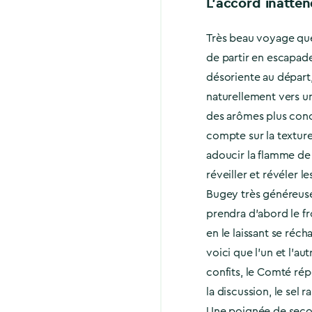
L’accord inatte
Très beau voyage que
de partir en escapade
désoriente au départ,
naturellement vers u
des arômes plus conce
compte sur la texture
adoucir la flamme de 
réveiller et révéler l
Bugey très généreuse
prendra d’abord le 
en le laissant se réchau
voici que l’un et l’aut
confits, le Comté rép
la discussion, le sel r
Une poignée de secon