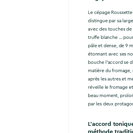
Le cépage Roussette 
distingue par sa larg
avec des touches de co
truffe blanche … pour
pâle et dense, de 9 m
étonnant avec ses not
bouche l’accord se d
matière du fromage, q
après les autres et m
réveille le fromage e
beau moment, prolon
par les deux protagon
L’accord toniqu
méthode traditi