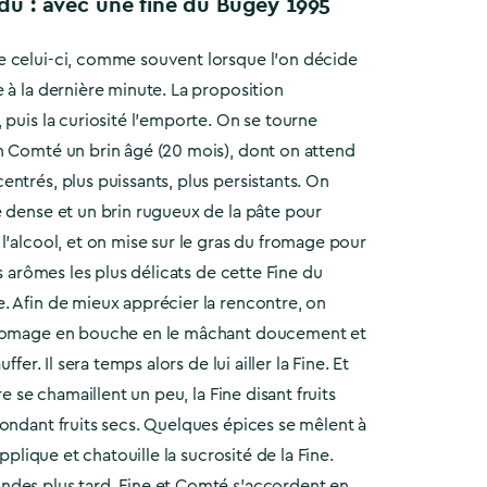
ndu : avec une fine du Bugey 1995
 celui-ci, comme souvent lorsque l’on décide
 à la dernière minute. La proposition
 puis la curiosité l’emporte. On se tourne
n Comté un brin âgé (20 mois), dont on attend
ntrés, plus puissants, plus persistants. On
 dense et un brin rugueux de la pâte pour
l’alcool, et on mise sur le gras du fromage pour
es arômes les plus délicats de cette Fine du
. Afin de mieux apprécier la rencontre, on
fromage en bouche en le mâchant doucement et
ffer. Il sera temps alors de lui ailler la Fine. Et
re se chamaillent un peu, la Fine disant fruits
ondant fruits secs. Quelques épices se mêlent à
applique et chatouille la sucrosité de la Fine.
des plus tard, Fine et Comté s’accordent en