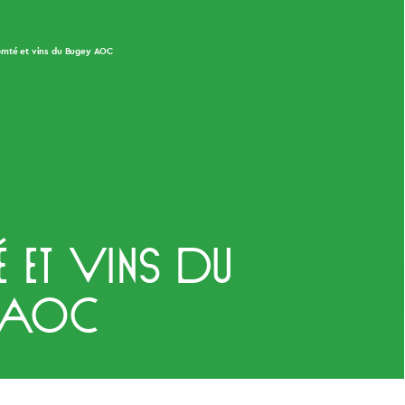
mté et vins du Bugey AOC
 et vins du
 AOC