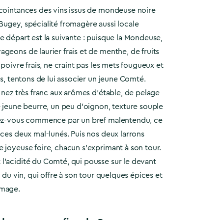
ccointances des vins issus de mondeuse noire
Bugey, spécialité fromagère aussi locale
e départ est la suivante : puisque la Mondeuse,
geons de laurier frais et de menthe, de fruits
 poivre frais, ne craint pas les mets fougueux et
es, tentons de lui associer un jeune Comté.
: nez très franc aux arômes d’étable, de pelage
e jeune beurre, un peu d’oignon, texture souple
dez-vous commence par un bref malentendu, ce
 ces deux mal-lunés. Puis nos deux larrons
 joyeuse foire, chacun s’exprimant à son tour.
l’acidité du Comté, qui pousse sur le devant
e du vin, qui offre à son tour quelques épices et
omage.