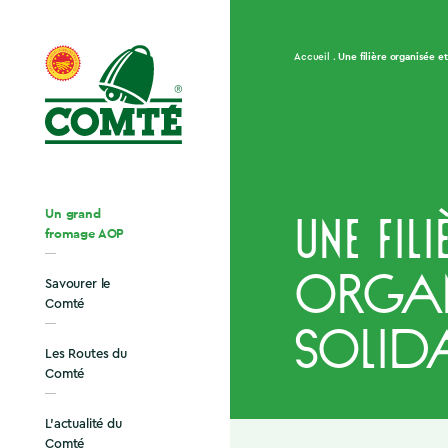
Une filière organisée et
Accueil
Un grand
Une fili
fromage AOP
organi
Savourer le
Comté
solida
Les Routes du
Comté
L’actualité du
Comté