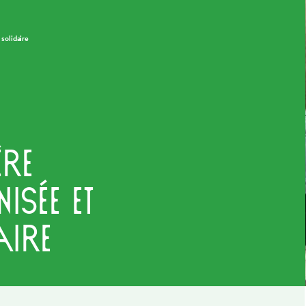
 solidaire
ère
sée et
ire