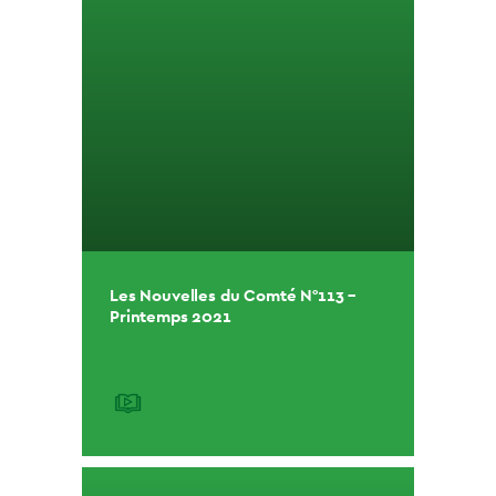
Les Nouvelles du Comté N°113 –
Printemps 2021