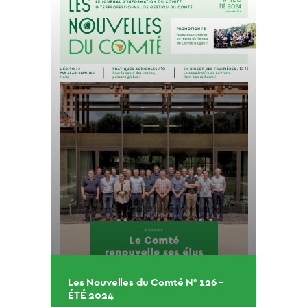
Les Nouvelles du Comté N° 126 –
ÉTÉ 2024