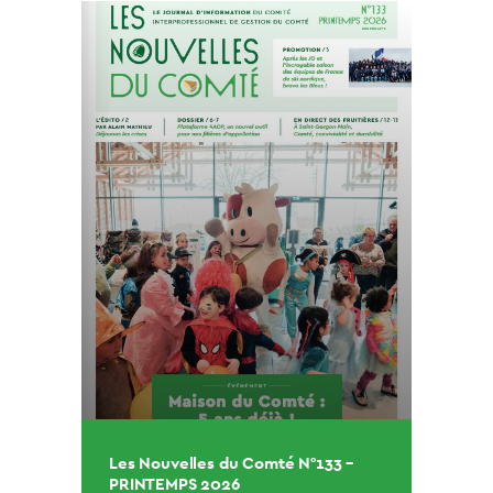
Les Nouvelles du Comté N°133 –
PRINTEMPS 2026