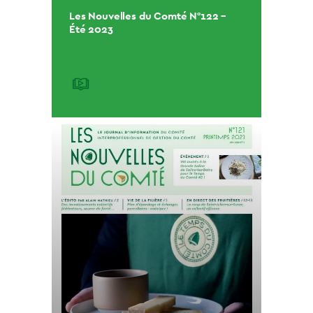
Les Nouvelles du Comté N°122 –
Été 2023