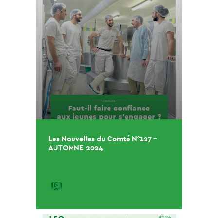
Les Nouvelles du Comté N°127 –
AUTOMNE 2024