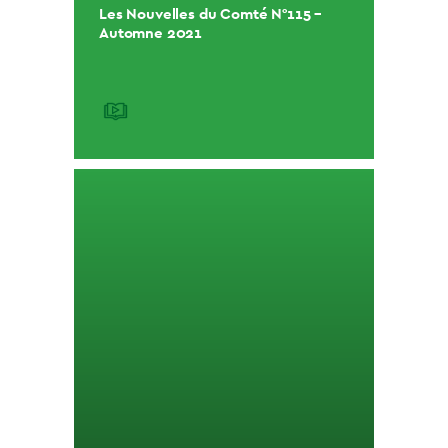
Les Nouvelles du Comté N°115 –
Automne 2021