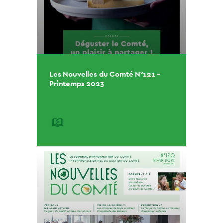
Les Nouvelles du Comté N°121 –
Printemps 2023