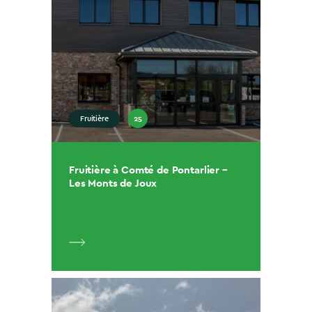
25
Fruitière
Fruitière à Comté de Pontarlier –
Les Monts de Joux