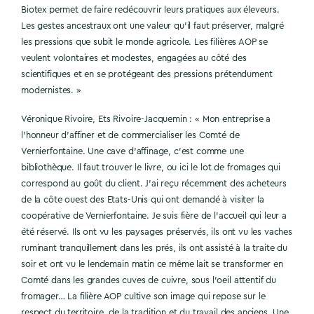
Biotex permet de faire redécouvrir leurs pratiques aux éleveurs.
Les gestes ancestraux ont une valeur qu’il faut préserver, malgré
les pressions que subit le monde agricole. Les filières AOP se
veulent volontaires et modestes, engagées au côté des
scientifiques et en se protégeant des pressions prétendument
modernistes. »
Véronique Rivoire, Ets Rivoire-Jacquemin : « Mon entreprise a
l’honneur d’affiner et de commercialiser les Comté de
Vernierfontaine. Une cave d’affinage, c’est comme une
bibliothèque. Il faut trouver le livre, ou ici le lot de fromages qui
correspond au goût du client. J’ai reçu récemment des acheteurs
de la côte ouest des Etats-Unis qui ont demandé à visiter la
coopérative de Vernierfontaine. Je suis fière de l’accueil qui leur a
été réservé. Ils ont vu les paysages préservés, ils ont vu les vaches
ruminant tranquillement dans les prés, ils ont assisté à la traite du
soir et ont vu le lendemain matin ce même lait se transformer en
Comté dans les grandes cuves de cuivre, sous l’oeil attentif du
fromager… La filière AOP cultive son image qui repose sur le
respect du territoire, de la tradition et du travail des anciens. Une