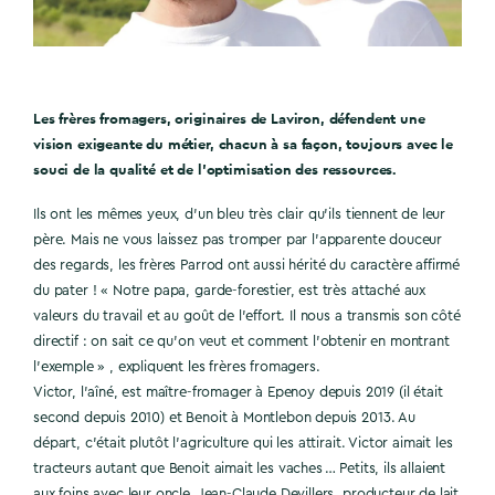
Les frères fromagers, originaires de Laviron, défendent une
vision exigeante du métier, chacun à sa façon, toujours avec le
souci de la qualité et de l’optimisation des ressources.
Ils ont les mêmes yeux, d’un bleu très clair qu’ils tiennent de leur
père. Mais ne vous laissez pas tromper par l’apparente douceur
des regards, les frères Parrod ont aussi hérité du caractère affirmé
du pater ! « Notre papa, garde-forestier, est très attaché aux
valeurs du travail et au goût de l’effort. Il nous a transmis son côté
directif : on sait ce qu’on veut et comment l’obtenir en montrant
l’exemple » , expliquent les frères fromagers.
Victor, l’aîné, est maître-fromager à Epenoy depuis 2019 (il était
second depuis 2010) et Benoit à Montlebon depuis 2013. Au
départ, c’était plutôt l’agriculture qui les attirait. Victor aimait les
tracteurs autant que Benoit aimait les vaches … Petits, ils allaient
aux foins avec leur oncle, Jean-Claude Devillers, producteur de lait