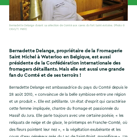
Bernadette Delange durant sa sélection de Comté aux caves du fort Saint-Antoine. (Photo ©
CIGC/T. Petit)
Bernadette Delange, propriétaire de la Fromagerie
Saint Michel à Waterloo en Belgique, est aussi
présidente de la Confédération internationale des
fromagers détaillants. Mais elle est aussi une grande
fan du Comté et de ses terroirs !
Bernadette Delange est ambassadrice du pays du Comté depuis le
28 août 2010, « convaincue de la belle symbiose entre une région
et un produit ». Elle est pétillante. Un état d’esprit qui caractérise
cette femme impliquée, chantre du fromage et passionnée du
Massif du Jura. Elle parle toujours avec une certaine poésie, « les
reliquats de neige et de glace, le printemps en Franche-Comté, où
des fleurs pointent leur nez », « la végétation exubérante et les
cours d’eau généreux près du Lac de Saint-Point, magnifique ». Un