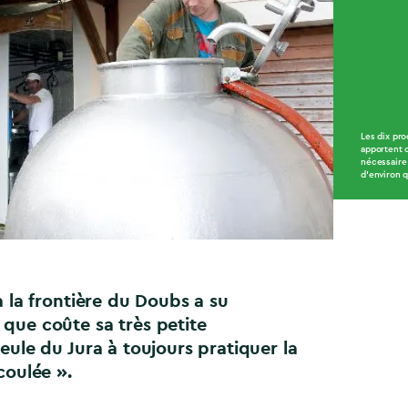
Les dix pr
apportent c
nécessaire 
d'environ 
 à la frontière du Doubs a su
que coûte sa très petite
seule du Jura à toujours pratiquer la
coulée ».