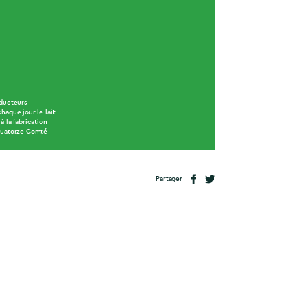
oducteurs
haque jour le lait
à la fabrication
quatorze Comté
Partager