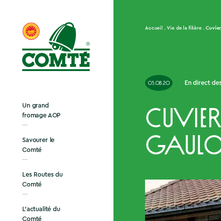
Cuvier
Accueil
Vie de la filière
En direct des
05.08.20
Un grand
Cuvier
fromage AOP
Gaulo
Savourer le
Comté
Les Routes du
Comté
L’actualité du
Comté