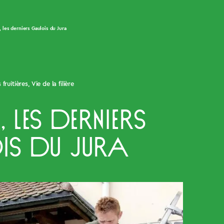
, les derniers Gaulois du Jura
 fruitières
,
Vie de la filière
, les derniers
is du Jura