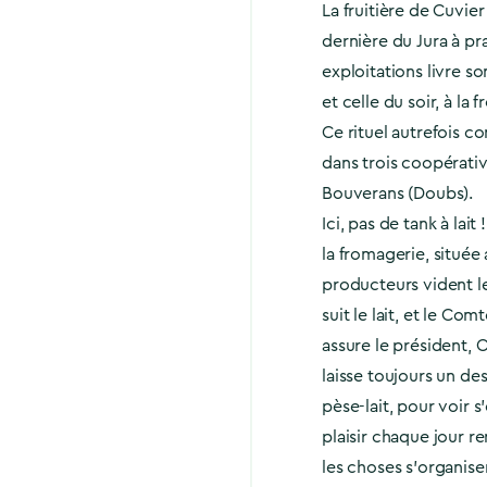
La fruitière de Cuvier 
dernière du Jura à pr
exploitations livre son
et celle du soir, à la 
Ce rituel autrefois c
dans trois coopérativ
Bouverans (Doubs).
Ici, pas de tank à la
la fromagerie, située 
producteurs vident le
suit le lait, et le Co
assure le président, O
laisse toujours un de
pèse-lait, pour voir s
plaisir chaque jour r
les choses s’organise