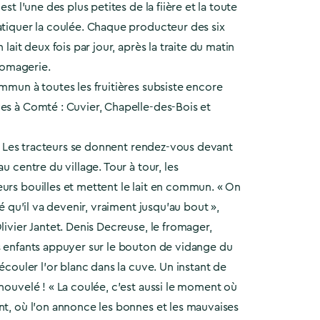
est l’une des plus petites de la fiière et la toute
atiquer la coulée. Chaque producteur des six
 lait deux fois par jour, après la traite du matin
fromagerie.
ommun à toutes les fruitières subsiste encore
es à Comté : Cuvier, Chapelle-des-Bois et
it ! Les tracteurs se donnent rendez-vous devant
au centre du village. Tour à tour, les
urs bouilles et mettent le lait en commun. « On
mté qu’il va devenir, vraiment jusqu’au bout »,
livier Jantet. Denis Decreuse, le fromager,
s enfants appuyer sur le bouton de vidange du
’écouler l’or blanc dans la cuve. Un instant de
enouvelé ! « La coulée, c’est aussi le moment où
nt, où l’on annonce les bonnes et les mauvaises