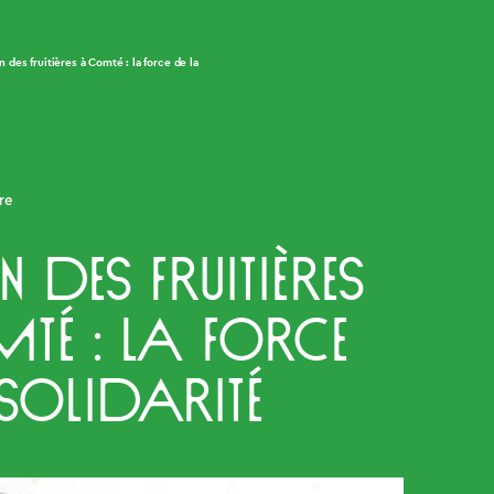
n des fruitières à Comté : la force de la
ère
 des fruitières
té : la force
solidarité