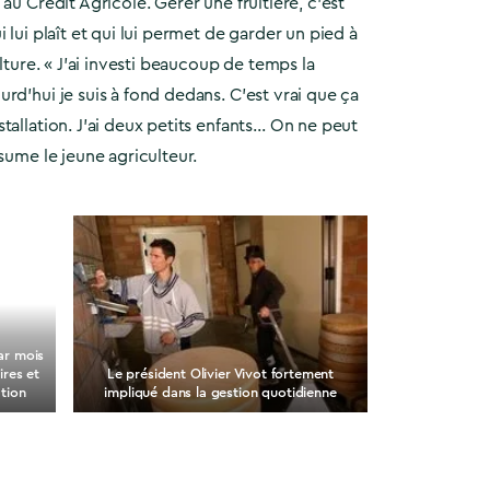
au Crédit Agricole. Gérer une fruitière, c’est
 lui plaît et qui lui permet de garder un pied à
ulture. « J’ai investi beaucoup de temps la
rd’hui je suis à fond dedans. C’est vrai que ça
tallation. J’ai deux petits enfants… On ne peut
ésume le jeune agriculteur.
ar mois
ires et
Le président Olivier Vivot fortement
tion
impliqué dans la gestion quotidienne