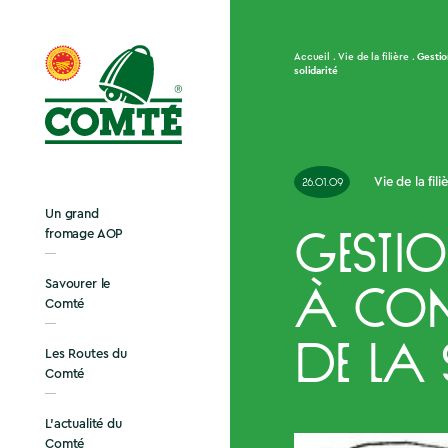
Gestio
Accueil
Vie de la filière
solidarité
Vie de la fili
26.01.09
Un grand
fromage AOP
Gestion
Savourer le
à Com
Comté
de la 
Les Routes du
Comté
L’actualité du
Comté