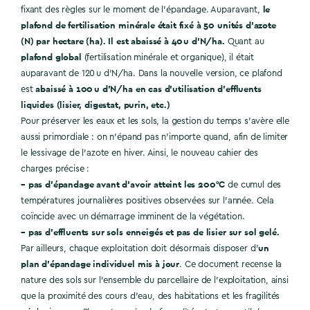
le
fixant des règles sur le moment de l’épandage. Auparavant,
plafond de fertilisation minérale était fixé à 50 unités d’azote
(N) par hectare (ha). Il est abaissé à 40 u d’N/ha.
Quant au
plafond global
(fertilisation minérale et organique), il était
auparavant de 120 u d’N/ha. Dans la nouvelle version, ce plafond
abaissé à 100 u d’N/ha en cas d’utilisation d’effluents
est
liquides (lisier, digestat, purin, etc.)
Pour préserver les eaux et les sols, la gestion du temps s’avère elle
aussi primordiale : on n’épand pas n’importe quand, afin de limiter
le lessivage de l’azote en hiver. Ainsi, le nouveau cahier des
charges précise :
– pas d’épandage avant d’avoir atteint les 200°C
de cumul des
températures journalières positives observées sur l’année. Cela
coïncide avec un démarrage imminent de la végétation.
– pas d’effluents sur sols enneigés et pas de lisier sur sol gelé.
un
Par ailleurs, chaque exploitation doit désormais disposer d’
plan d’épandage individuel mis à jour
. Ce document recense la
nature des sols sur l’ensemble du parcellaire de l’exploitation, ainsi
que la proximité des cours d’eau, des habitations et les fragilités