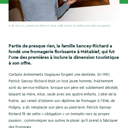
À dix ans, il a, comme ses frères et soeur, enfilé bottes et tablier pour aider ses parents.
Partie de presque rien, la famille Sancey-Richard a
fondé une fromagerie florissante à Métabief, qui fut
l’une des premières à inclure la dimension touristique
à son offre.
Certains événements tragiques forgent une destinée. En 1981,
Patrick Sancey-Richard était un tout jeune homme, fraîchement
sorti du service militaire, lorsque son père est subitement décédé,
laissant sa mère, Alice, seule avec ses quatre enfants. L’aîné de la
fratrie, qui venait d’obtenir son diplôme de fromager à l’ENIL de
Poligny, a dû remplacer son père au pied-levé. Patrick Sancey-
Richard fit de cette « obligation » un tremplin vers sa propre
passion : communiquer aux autres le plaisir qu’il prend à fabriquer
des fromages.