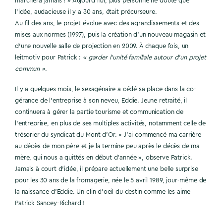
marchera jamais ! » Aujourd’hui, plus personne ne doute que
l’idée, audacieuse il y a 30 ans, était précurseure.
Au fil des ans, le projet évolue avec des agrandissements et des
mises aux normes (1997), puis la création d’un nouveau magasin et
d’une nouvelle salle de projection en 2009. À chaque fois, un
leitmotiv pour Patrick :
« garder l’unité familiale autour d’un projet
commun »
.
Il y a quelques mois, le sexagénaire a cédé sa place dans la co-
gérance de l’entreprise à son neveu, Eddie. Jeune retraité, il
continuera à gérer la partie tourisme et communication de
l’entreprise, en plus de ses multiples activités, notamment celle de
trésorier du syndicat du Mont d’Or. « J’ai commencé ma carrière
au décès de mon père et je la termine peu après le décès de ma
mère, qui nous a quittés en début d’année », observe Patrick.
Jamais à court d’idée, il prépare actuellement une belle surprise
pour les 30 ans de la fromagerie, née le 5 avril 1989, jour-même de
la naissance d’Eddie. Un clin d’oeil du destin comme les aime
Patrick Sancey-Richard !