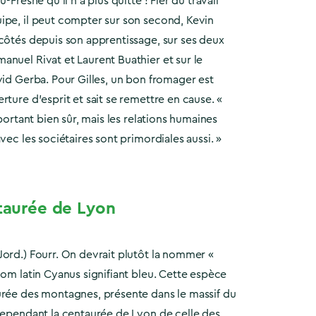
-Fresne qu’il n’a plus quitté ! Fier du travail
ipe, il peut compter sur son second, Kevin
côtés depuis son apprentissage, sur ses deux
nuel Rivat et Laurent Buathier et sur le
vid Gerba. Pour Gilles, un bon fromager est
rture d’esprit et sait se remettre en cause. «
mportant bien sûr, mais les relations humaines
vec les sociétaires sont primordiales aussi. »
ntaurée de Lyon
ord.) Fourr. On devrait plutôt la nommer «
nom latin Cyanus signifiant bleu. Cette espèce
urée des montagnes, présente dans le massif du
 cependant la centaurée de Lyon de celle des