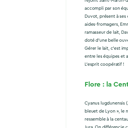
rejoint Saint-Martin-du
accompli par son équ
Duvot, présent à ses 
aides-fromagers, Emma
ramasseur de lait, Da
doté d’une belle ouve
Gérer le lait, c’est i
entre les équipes et a
L’esprit coopératif !
Flore : la Ce
Cyanus lugdunensis (J
bleuet de Lyon », le 
ressemble à la centa
Jura. On différencie