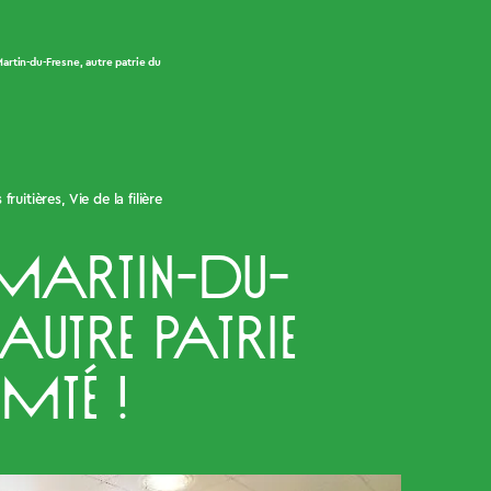
Martin-du-Fresne, autre patrie du
 fruitières
,
Vie de la filière
-Martin-du-
 autre patrie
mté !