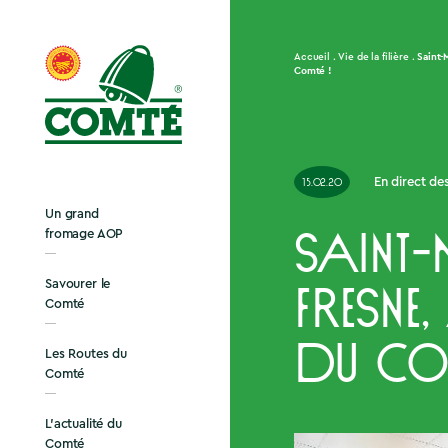
Saint-
Accueil
Vie de la filière
Comté !
En direct des
15.02.20
Un grand
fromage AOP
Saint
Savourer le
Fresne,
Comté
du Co
Les Routes du
Comté
L’actualité du
Comté