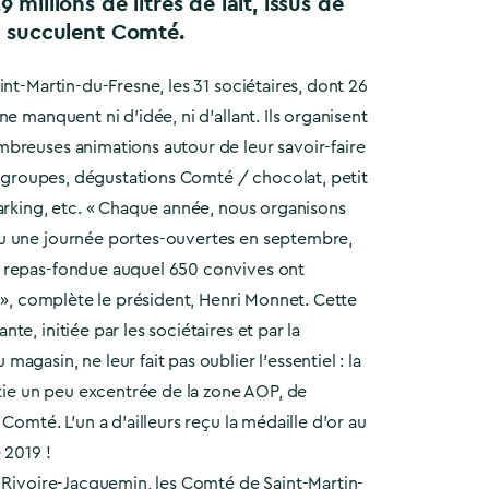
millions de litres de lait, issus de
n succulent Comté.
int-Martin-du-Fresne, les 31 sociétaires, dont 26
e manquent ni d’idée, ni d’allant. Ils organisent
breuses animations autour de leur savoir-faire
de groupes, dégustations Comté / chocolat, petit
arking, etc. « Chaque année, nous organisons
u une journée portes-ouvertes en septembre,
 repas-fondue auquel 650 convives ont
r », complète le président, Henri Monnet. Cette
e, initiée par les sociétaires et par la
gasin, ne leur fait pas oublier l’essentiel : la
rtie un peu excentrée de la zone AOP, de
Comté. L’un a d’ailleurs reçu la médaille d’or au
 2019 !
t Rivoire-Jacquemin, les Comté de Saint-Martin-