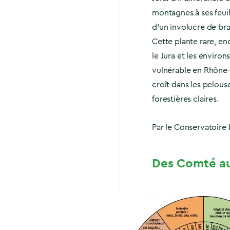
montagnes à ses feuill
d’un involucre de br
Cette plante rare, en
le Jura et les enviro
vulnérable en Rhône-
croît dans les pelouse
forestières claires.
Par le Conservatoire
Des Comté aux