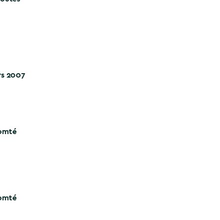
rs 2007
Comté
Comté