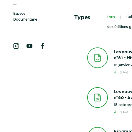
Espace
Types
Tous
Cah
Documentaire
Nos éditions g
Les nou
n°61 - H
15 janvier
(4 Mo)
Les nou
n°60 - 
15 octobr
(2 Mo)
Program