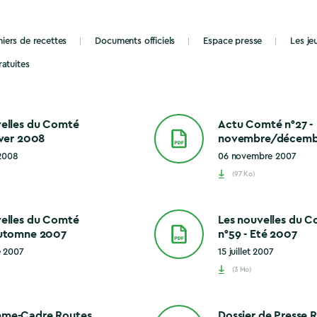
iers de recettes
Documents officiels
Espace presse
Les j
ratuites
velles du Comté
Actu Comté n°27 -
iver 2008
novembre/décemb
 2008
06 novembre 2007
(97 Ko)
velles du Comté
Les nouvelles du 
Automne 2007
n°59 - Eté 2007
e 2007
15 juillet 2007
(3 Mo)
me-Cadre Routes
Dossier de Presse 