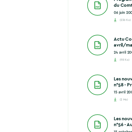
du Comt
06 juin 20
(236 Ko)
Actu Co
avril/m
24 avril 2
(98 Ko)
Les nou
n°58 - P
15 avril 20
(2 Mo)
Les nou
n°56 - 
15 octobr