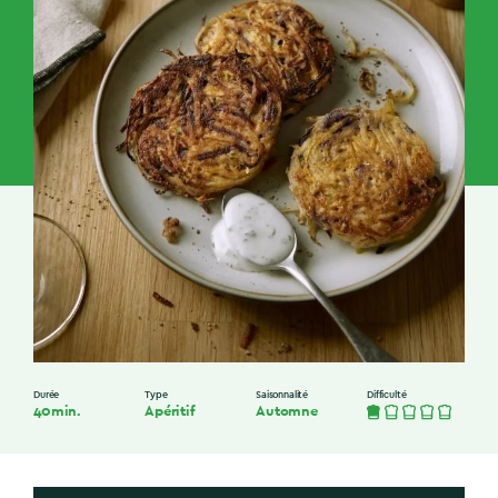
Durée
Type
Saisonnalité
Difficulté
40min.
Apéritif
Automne