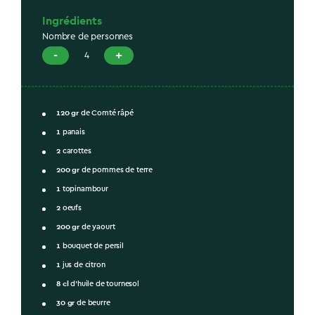
Ingrédients
Nombre de personnes
-
+
4
120
gr
de Comté râpé
1
panais
2
carottes
200
gr
de pommes de terre
1
topinambour
2
oeufs
200
gr
de yaourt
1
bouquet de persil
1
jus de citron
8
cl
d'huile de tournesol
30
gr
de beurre