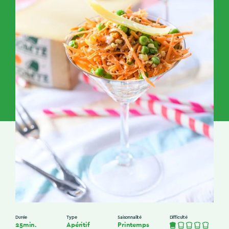
Durée
Type
Saisonnalité
Difficulté
25min.
Apéritif
Printemps