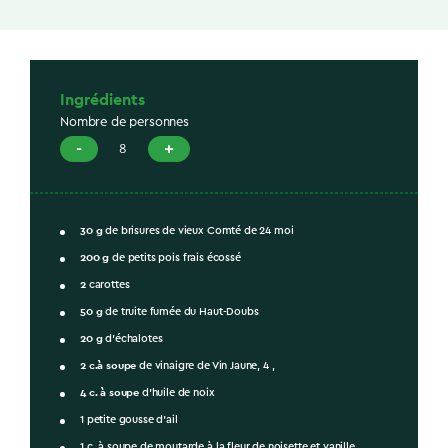
Ingrédients
Nombre de personnes
-
+
8
30
g
de brisures de vieux Comté de 24 moi
200
g
de petits pois frais écossé
2
carottes
50
g
de truite fumée du Haut-Doubs
20
g
d'échalotes
2
c.à soupe
de vinaigre de Vin Jaune, 4 ,
4
c. à soupe
d'huile de noix
1 petite gousse d'ail
1 c. à soupe de moutarde à la fleur de noisette et vanille