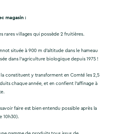
vec magasin :
 rares villages qui possède 2 fruitières.
not située à 900 m d’altitude dans le hameau
ée dans l’agriculture biologique depuis 1975 !
i la constituent y transforment en Comté les 2,5
oduits chaque année, et en confient l’affinage à
te.
avoir faire est bien entendu possible après la
de 10h30).
une gamme de produits tous issus de