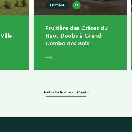
25
Fruitière
Fruitière des Crêtes du
ille –
Haut-Doubs à Grand-
Combe des Bois
Toutes les Routes du Comté