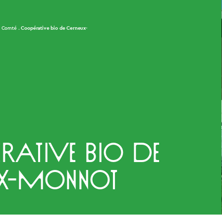
Coopérative bio de Cerneux-
u Comté
rative bio de
ux-Monnot