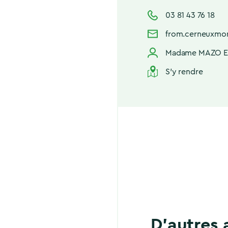
03 81 43 76 18
from.cerneuxmo
Madame MAZO Ed
S'y rendre
D'autres 