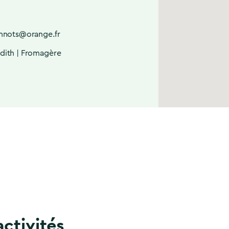
nnots@orange.fr
ith | Fromagère
activités