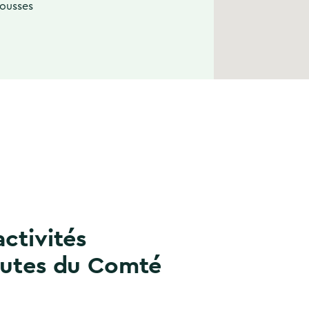
rousses
activités
outes du Comté