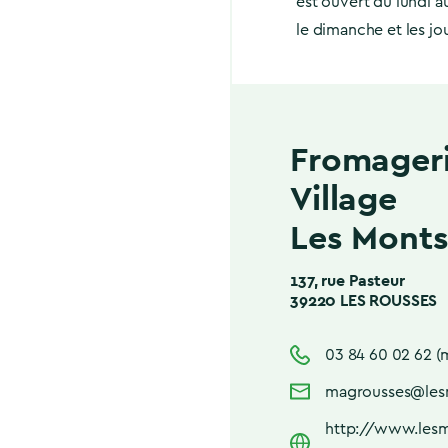
est ouvert du lundi 
le dimanche et les jo
Fromageri
Village
Les Monts
137, rue Pasteur
39220 LES ROUSSES
03 84 60 02 62 (
magrousses@lesm
http://www.lesm