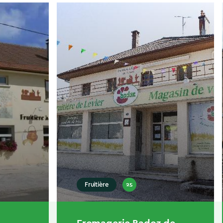
25
Fruitière
Fromagerie Badoz de