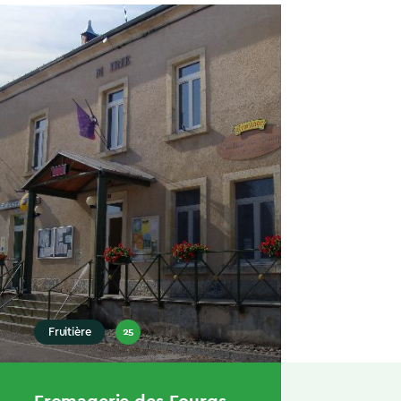
25
Fruitière
Fromagerie des Fourgs –