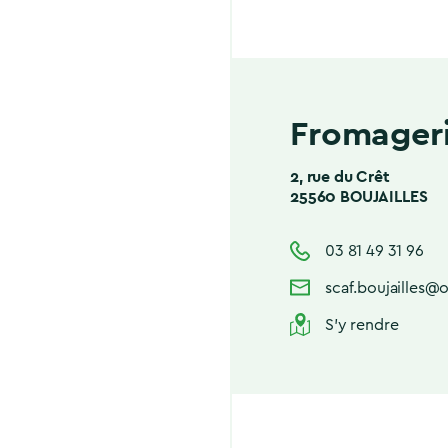
Fromageri
2, rue du Crêt
25560 BOUJAILLES
03 81 49 31 96
scaf.boujailles@o
S'y rendre