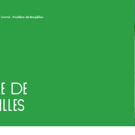
Fruitière de Boujailles
u Comté
re de
lles