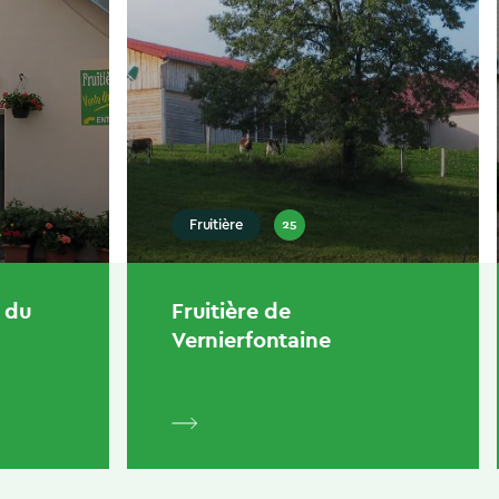
25
Fruitière
e du
Fruitière de
Vernierfontaine