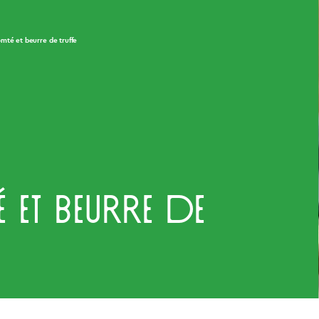
mté et beurre de truffe
et beurre de