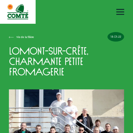
18.05.22
Vie de la filière
Lomont-sur-Crête,
charmante petite
fromagerie