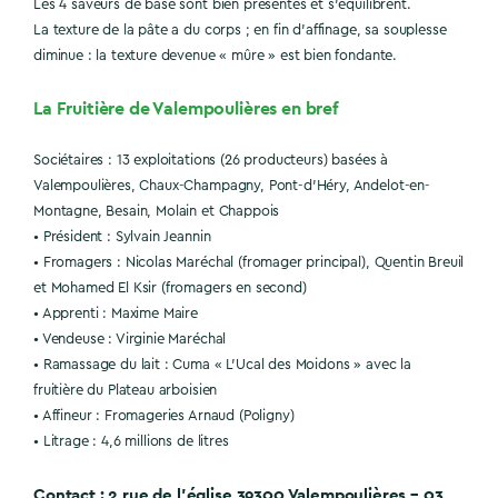
Les 4 saveurs de base sont bien présentes et s’équilibrent.
La texture de la pâte a du corps ; en fin d’affinage, sa souplesse
diminue : la texture devenue « mûre » est bien fondante.
La Fruitière de Valempoulières en bref
Sociétaires : 13 exploitations (26 producteurs) basées à
Valempoulières, Chaux-Champagny, Pont-d’Héry, Andelot-en-
Montagne, Besain, Molain et Chappois
• Président : Sylvain Jeannin
• Fromagers : Nicolas Maréchal (fromager principal), Quentin Breuil
et Mohamed El Ksir (fromagers en second)
• Apprenti : Maxime Maire
• Vendeuse : Virginie Maréchal
• Ramassage du lait : Cuma « L’Ucal des Moidons » avec la
fruitière du Plateau arboisien
• Affineur : Fromageries Arnaud (Poligny)
• Litrage : 4,6 millions de litres
Contact : 2 rue de l’église 39300 Valempoulières – 03