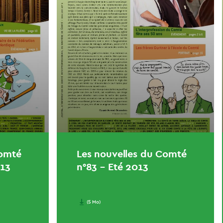
Comté
Les nouvelles du Comté
013
n°83 – Eté 2013
(5 Mo)