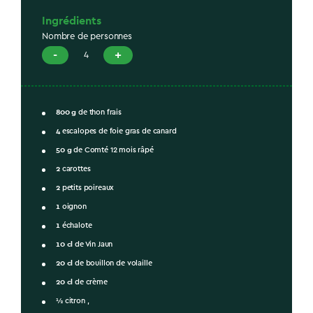
Ingrédients
Nombre de personnes
-
+
4
800
g
de thon frais
4
escalopes de foie gras de canard
50
g
de Comté 12 mois râpé
2
carottes
2
petits poireaux
1
oignon
1
échalote
10
cl
de Vin Jaun
20
cl
de bouillon de volaille
20
cl
de crème
½ citron ,