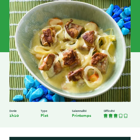
Durée
Type
Saisonnalité
Difficulté
1h10
Plat
Printemps