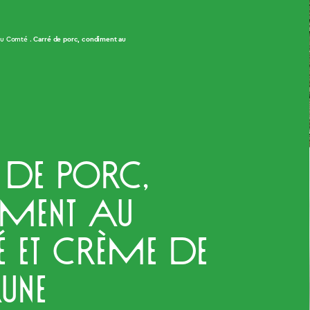
Carré de porc, condiment au
au Comté
 de porc,
ment au
 et crème de
une