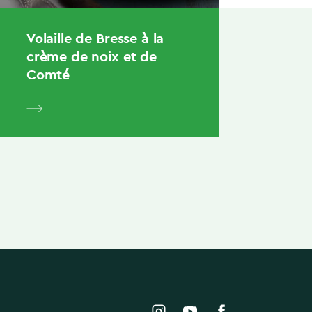
Volaille de Bresse à la
crème de noix et de
Comté