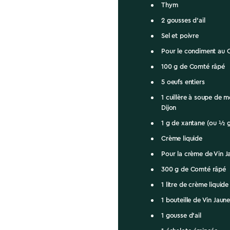
Thym
2 gousses d’ail
Sel et poivre
Pour le condiment au 
100 g de Comté râpé
5 oeufs entiers
1 cuillère à soupe de 
Dijon
1 g de xantane (ou ½ g
Crème liquide
Pour la crème de Vin J
300 g de Comté râpé
1 litre de crème liquide
1 bouteille de Vin Jaun
1 gousse d’ail