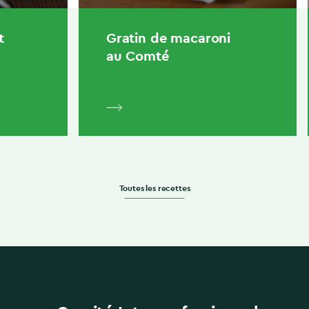
t
Gratin de macaroni
au Comté
Toutes les recettes