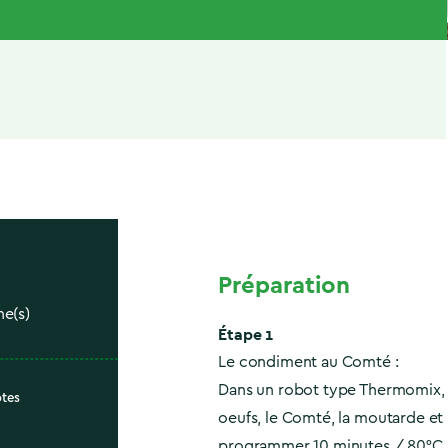
Préparation
ne(s)
Étape 1
Le condiment au Comté :
Dans un robot type Thermomix, 
ôtes
oeufs, le Comté, la moutarde et 
programmer 10 minutes / 80°C /