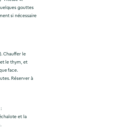
quelques gouttes
ment si nécessaire
). Chauffer le
et le thym, et
que face.
utes. Réserver à
:
échalote et la
.