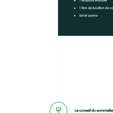
1 échalote émincée
1 litre de bouillon de vo
Sel et poivre
Le conseil du sommelie