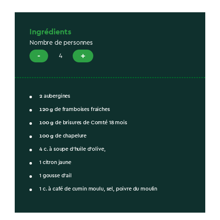
Ingrédients
Nombre de personnes
-
+
4
2
aubergines
120
g
de framboises fraiches
100
g
de brisures de Comté 18 mois
100
g
de chapelure
4 c. à soupe d’huile d'olive,
1 citron jaune
1 gousse d’ail
1 c. à café de cumin moulu, sel, poivre du moulin