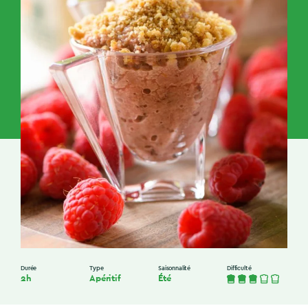
Durée
Type
Saisonnalité
Difficulté
2h
Apéritif
Été