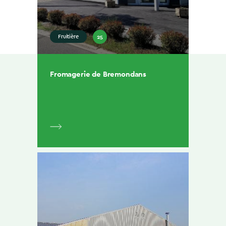
25
Fruitière
Fromagerie de Bremondans