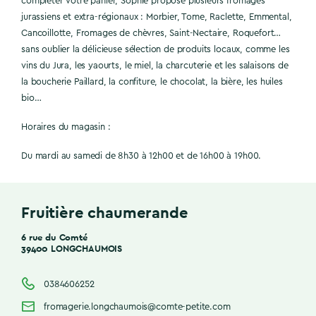
compléter votre panier, Sophie propose plusieurs fromages
jurassiens et extra-régionaux : Morbier, Tome, Raclette, Emmental,
Cancoillotte, Fromages de chèvres, Saint-Nectaire, Roquefort…
sans oublier la délicieuse sélection de produits locaux, comme les
vins du Jura, les yaourts, le miel, la charcuterie et les salaisons de
la boucherie Paillard, la confiture, le chocolat, la bière, les huiles
bio…
Horaires du magasin :
Du mardi au samedi de 8h30 à 12h00 et de 16h00 à 19h00.
Fruitière chaumerande
6 rue du Comté
39400 LONGCHAUMOIS
0384606252
fromagerie.longchaumois@comte-petite.com