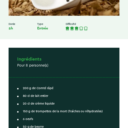
Durée
Type
Difficulté
2h
Entrée
Ingrédients
Pour 8 personne(s)
200 g de Comté râpé
80 cl de lait entier
20 cl de crème liquide
150 g de trompettes de la mort (fraîches ou réhydratées)
6 oeufs
50 g de beurre