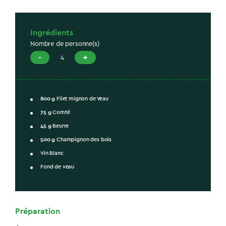
Ingrédients
Nombre de personne(s)
-
+
4
800
g
Filet mignon de Veau
75
g
Comté
45
g
Beurre
500
g
Champignon des bois
Vin Blanc
Fond de veau
Préparation