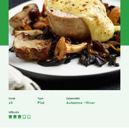
Durée
Type
Saisonnalité
1h
Plat
Automne
-
Hiver
Difficulté