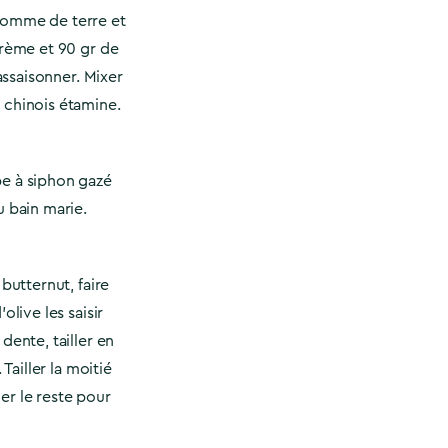
pomme de terre et
crème et 90 gr de
 assaisonner. Mixer
 chinois étamine.
be à siphon gazé
u bain marie.
 butternut, faire
olive les saisir
dente, tailler en
 Tailler la moitié
er le reste pour