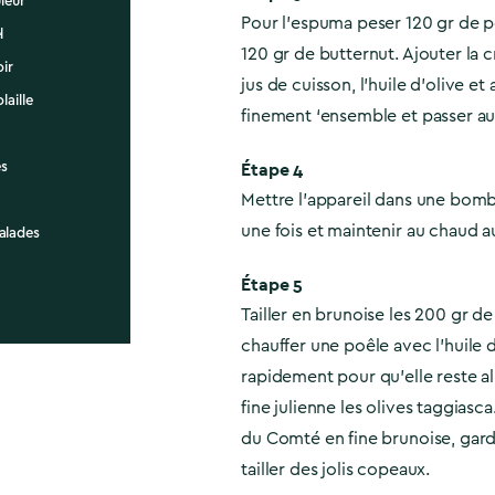
leur
Pour l’espuma peser 120 gr de 
l
120 gr de butternut. Ajouter la 
oir
jus de cuisson, l’huile d’olive et
laille
finement ‘ensemble et passer au
Étape 4
s
Mettre l’appareil dans une bom
une fois et maintenir au chaud a
alades
Étape 5
Tailler en brunoise les 200 gr de
chauffer une poêle avec l’huile d’
rapidement pour qu’elle reste al 
fine julienne les olives taggiasca.
du Comté en fine brunoise, gard
tailler des jolis copeaux.