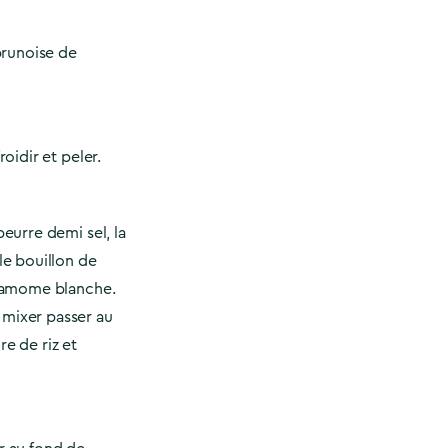
brunoise de
roidir et peler.
beurre demi sel, la
 le bouillon de
ardamome blanche.
 mixer passer au
re de riz et