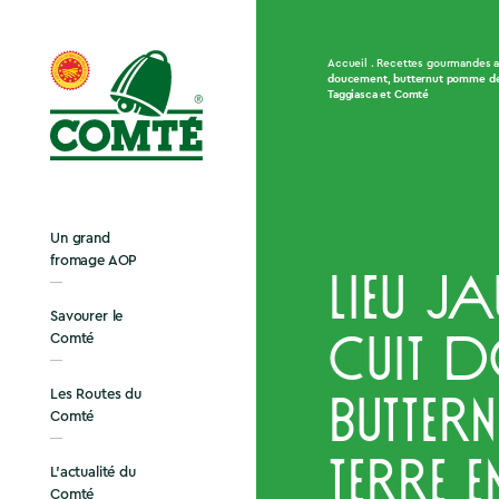
Accueil
Recettes gourmandes 
doucement, butternut pomme de 
Taggiasca et Comté
Un grand
fromage AOP
Lieu j
Savourer le
Comté
cuit d
Les Routes du
butte
Comté
terre e
L’actualité du
Comté