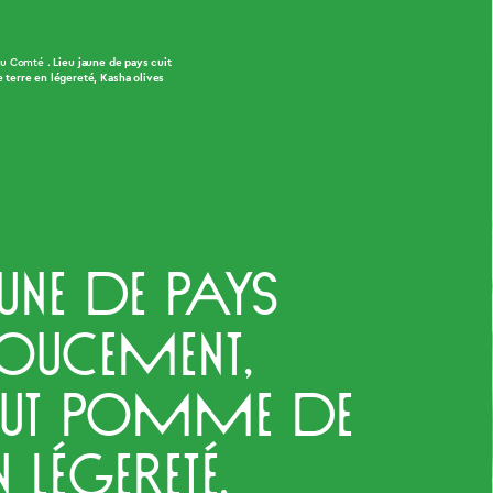
Lieu jaune de pays cuit
au Comté
terre en légereté, Kasha olives
aune de pays
oucement,
rnut pomme de
n légereté,