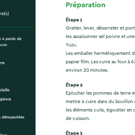
Préparation
ne(s)
Étape 1
Gratter, lever, désarreter et por
les assaisonner sel poivre et un
ou 4 pavés de
Yuzu.
acun
Les emballer hermétiquement da
papier film. Les cuire au four à 
rre
environ 20 minutes.
Étape 2
laille
Eplucher les pommes de terre et
ggiasca
mettre à cuire dans du bouillon d
les éléments cuits, égoutter en 
ca dénoyautées
de cuisson.
Étape 3