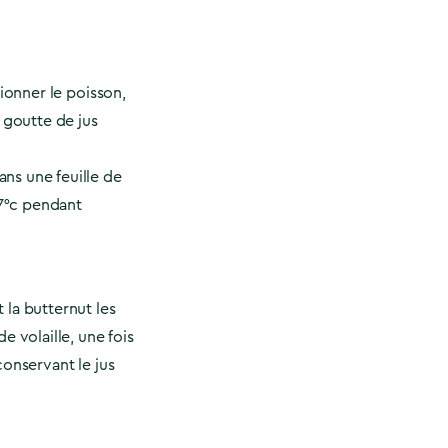
tionner le poisson,
e goutte de jus
ns une feuille de
67°c pendant
 la butternut les
e volaille, une fois
conservant le jus