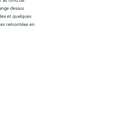
er au fond de
lange dessus
ades et quelques
tes remontées en