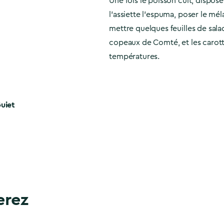
Une fois le poisson cuit, dispos
l’assiette l’espuma, poser le mé
mettre quelques feuilles de sal
copeaux de Comté, et les carot
températures.
uiet
erez