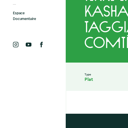
Kasha
Espace
Documentaire
Taggi
Comt
Type
Plat