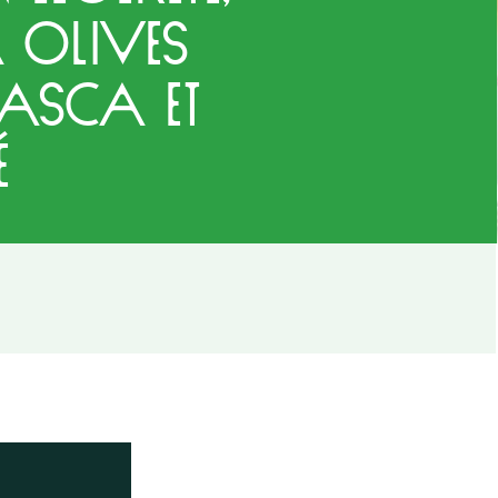
 olives
asca et
é