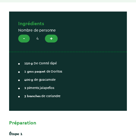
Ingrédients
Nombre de personne
-
+
4
150
g
De Comté râpé
1
gros paquet
de Doritos
400
g
de guacamole
2
piments jalapeños
3
branches
de coriandre
Préparation
Étape 1