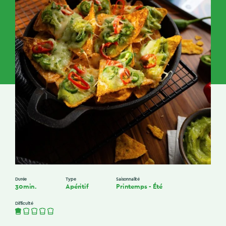
Durée
Type
Saisonnalité
30min.
Apéritif
Printemps
-
Été
Difficulté