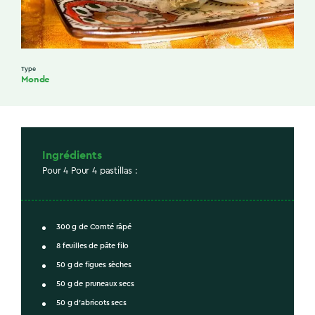
Type
Monde
Ingrédients
Pour 4 Pour 4 pastillas :
300 g de Comté râpé
8 feuilles de pâte filo
50 g de figues sèches
50 g de pruneaux secs
50 g d’abricots secs