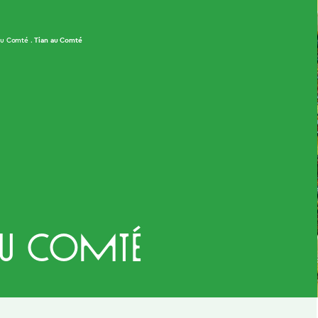
Tian au Comté
au Comté
au Comté