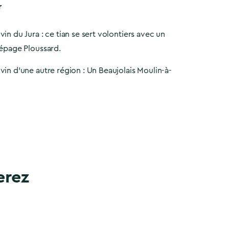
r
in du Jura : ce tian se sert volontiers avec un
cépage Ploussard.
in d’une autre région : Un Beaujolais Moulin-à-
erez