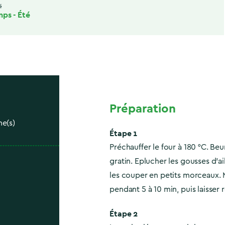
é
mps
-
Été
Préparation
ne(s)
Étape 1
Préchauffer le four à 180 °C. Beu
gratin. Eplucher les gousses d'ail
les couper en petits morceaux. 
pendant 5 à 10 min, puis laisser r
Étape 2