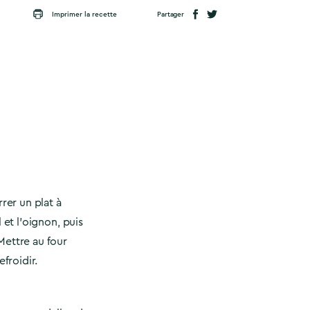
Partager
Imprimer la recette
rrer un plat à
 et l'oignon, puis
Mettre au four
efroidir.