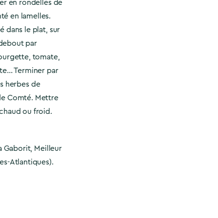
er en rondelles de
é en lamelles.
 dans le plat, sur
, debout par
ourgette, tomate,
ite… Terminer par
les herbes de
de Comté. Mettre
chaud ou froid.
a Gaborit, Meilleur
es-Atlantiques).