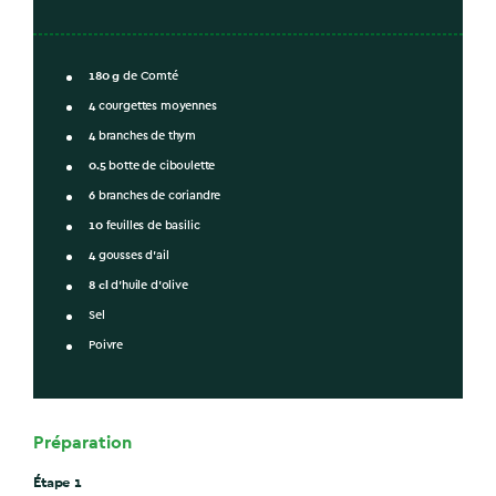
180
g
de Comté
4
courgettes moyennes
4
branches de thym
0.5
botte de ciboulette
6
branches de coriandre
10
feuilles de basilic
4
gousses d’ail
8
cl
d’huile d’olive
Sel
Poivre
Préparation
Étape 1