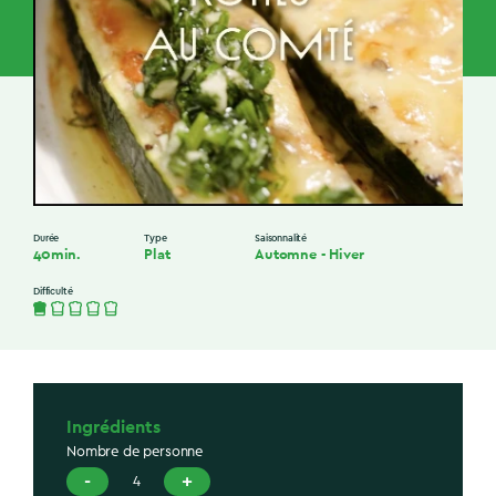
Durée
Type
Saisonnalité
40min.
Plat
Automne
-
Hiver
Difficulté
Ingrédients
Nombre de personne
-
+
4