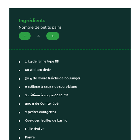
Ingrédients
Nombre de petits pains
-
+
4
1
kg
de farine type 55
60
cl
d’eau tiède
30
g
de levure fraîche de boulanger
2
cuillères à soupe
de sucre blanc
2
cuillères à soupe
de sel fin
200
g
de Comté râpé
2
petites courgettes
Quelques feuilles de basilic
Huile d’olive
Poivre