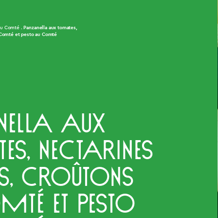
Panzanella aux tomates,
au Comté
u Comté et pesto au Comté
nella aux
s, nectarines
es, croûtons
té et pesto