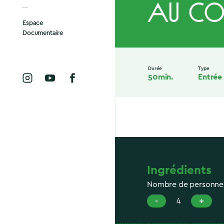
au Co
Espace
Documentaire
Durée
Type
50min.
Entrée
Ingrédients
Nombre de personne
-
+
4