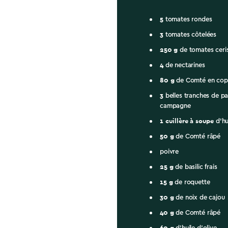
5
tomates rondes
3
tomates côtelées
250
g
de tomates ceri
4
de nectarines
80
g
de Comté en co
3
belles tranches de pa
campagne
1
cuillère à soupe
d'hu
50
g
de Comté râpé
poivre
25
g
de basilic frais
15
g
de roquette
30
g
de noix de cajou
40
g
de Comté râpé
60
g
d'huile d'olive