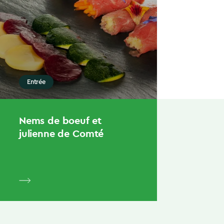
Entrée
Nems de boeuf et
julienne de Comté