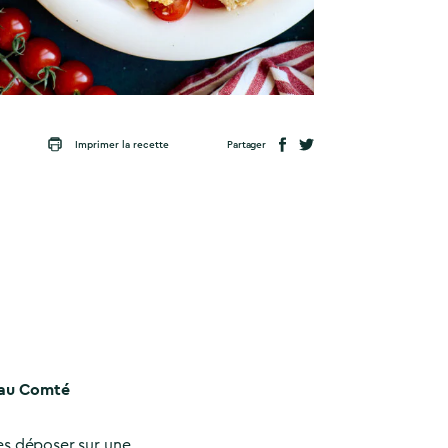
Partager
Imprimer la recette
s au Comté
es déposer sur une