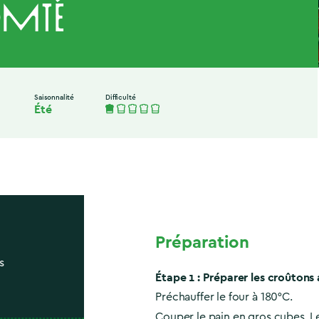
mté
Saisonnalité
Difficulté
Été
Préparation
s
Étape 1 : Préparer les croûton
Préchauffer le four à 180°C.
Couper le pain en gros cubes. L