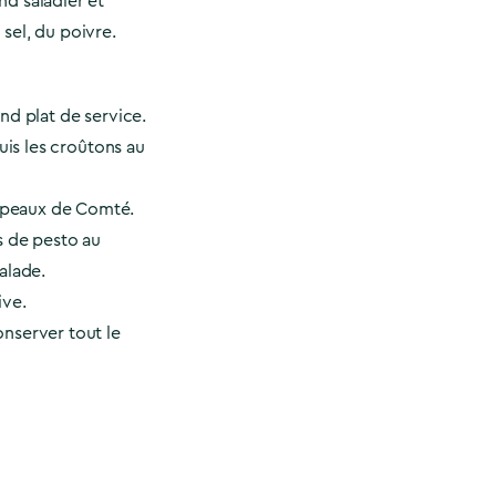
d saladier et
sel, du poivre.
nd plat de service.
puis les croûtons au
peaux de Comté.
s de pesto au
alade.
ive.
nserver tout le