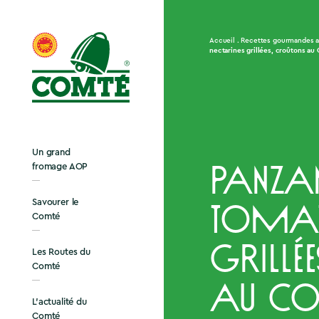
Accueil
Recettes gourmandes 
nectarines grillées, croûtons a
Un grand
fromage AOP
Panza
Savourer le
tomate
Comté
grillé
Les Routes du
Comté
au Com
L’actualité du
Comté