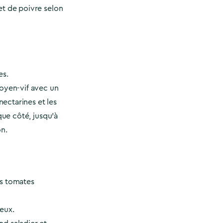
et de poivre selon
es.
moyen-vif avec un
 nectarines et les
aque côté, jusqu'à
on.
es tomates
eux.