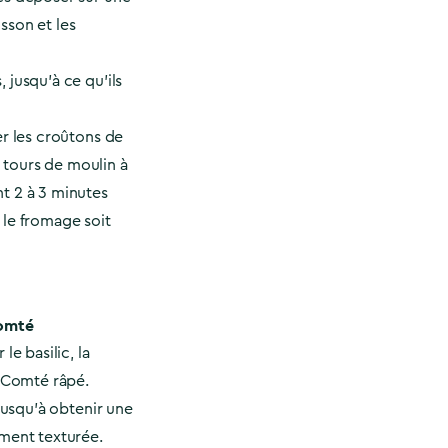
sson et les
 jusqu'à ce qu'ils
er les croûtons de
tours de moulin à
t 2 à 3 minutes
 le fromage soit
Comté
le basilic, la
e Comté râpé.
 jusqu'à obtenir une
ement texturée.