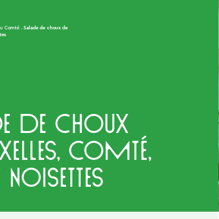
Salade de choux de
au Comté
tes
e de choux
xelles, Comté,
t noisettes