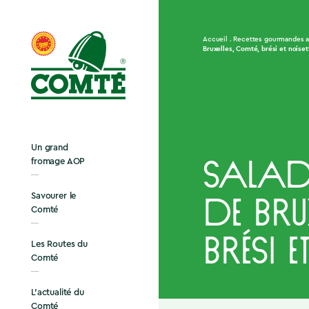
Accueil
Recettes gourmandes 
Bruxelles, Comté, brési et noiset
Un grand
fromage AOP
Salad
Savourer le
de Bru
Comté
brési e
Les Routes du
Comté
L’actualité du
Comté