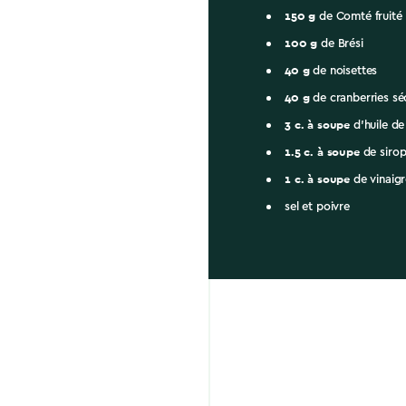
150
g
de Comté fruité
100
g
de Brési
40
g
de noisettes
40
g
de cranberries s
3
c. à soupe
d'huile de
1.5
c. à soupe
de sirop
1
c. à soupe
de vinaigr
sel et poivre