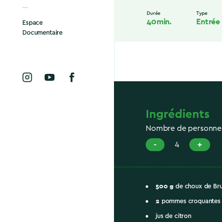
Durée
Type
40min.
Entrée
Espace
Documentaire
Ingrédients
Nombre de personne
-
+
4
500
g
de choux de Bru
2
pommes croquantes
jus de citron