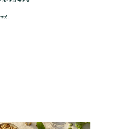
er délicatement
mté.