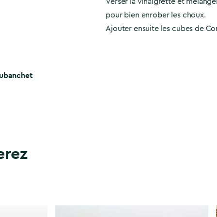
Verser la vinaigrette et mélang
pour bien enrober les choux.
Ajouter ensuite les cubes de Co
Dubanchet
erez