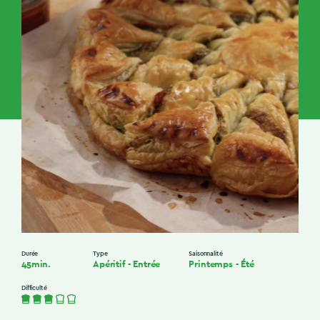
Durée
Type
Saisonnalité
45min.
Apéritif
-
Entrée
Printemps
-
Été
Difficulté