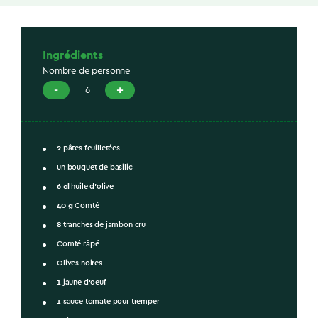
Ingrédients
Nombre de personne
-
+
6
2
pâtes feuilletées
un bouquet de basilic
6
cl
huile d'olive
40
g
Comté
8
tranches de jambon cru
Comté râpé
Olives noires
1
jaune d'oeuf
1
sauce tomate pour tremper