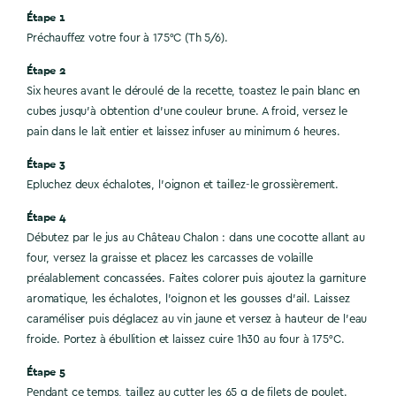
Étape 1
Préchauffez votre four à 175°C (Th 5/6).
Étape 2
Six heures avant le déroulé de la recette, toastez le pain blanc en
cubes jusqu’à obtention d’une couleur brune. A froid, versez le
pain dans le lait entier et laissez infuser au minimum 6 heures.
Étape 3
Epluchez deux échalotes, l’oignon et taillez-le grossièrement.
Étape 4
Débutez par le jus au Château Chalon : dans une cocotte allant au
four, versez la graisse et placez les carcasses de volaille
préalablement concassées. Faites colorer puis ajoutez la garniture
aromatique, les échalotes, l’oignon et les gousses d’ail. Laissez
caraméliser puis déglacez au vin jaune et versez à hauteur de l’eau
froide. Portez à ébullition et laissez cuire 1h30 au four à 175°C.
Étape 5
Pendant ce temps, taillez au cutter les 65 g de filets de poulet.