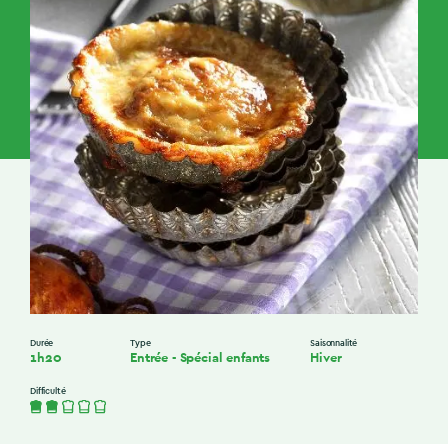
Durée
Type
Saisonnalité
1h20
Entrée
-
Spécial enfants
Hiver
Difficulté