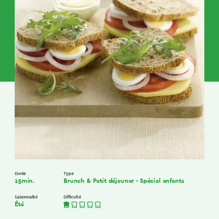
Durée
Type
15min.
Brunch & Petit déjeuner
-
Spécial enfants
Saisonnalité
Difficulté
Été