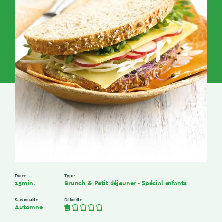
Durée
Type
15min.
Brunch & Petit déjeuner
-
Spécial enfants
Saisonnalité
Difficulté
Automne