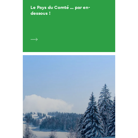
Le Pays du Comté … par en-
dessous !