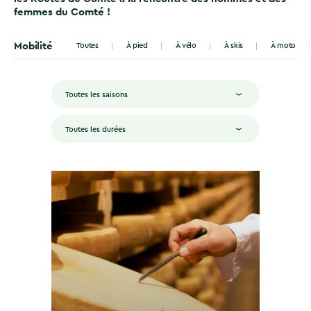
femmes du Comté !
Mobilité
Toutes
À pied
À vélo
À skis
À moto
Toutes les saisons
Toutes les durées